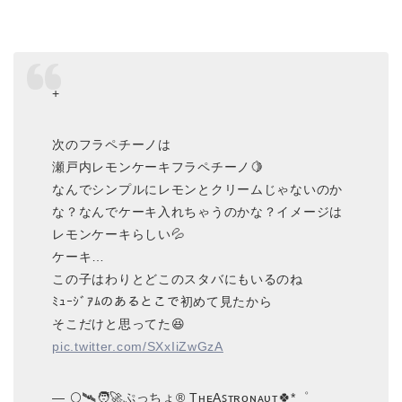
+
次のフラペチーノは
瀬戸内レモンケーキフラペチーノ🍋
なんでシンプルにレモンとクリームじゃないのか
な？なんでケーキ入れちゃうのかな？イメージは
レモンケーキらしい💦
ケーキ…
この子はわりとどこのスタバにもいるのね
ﾐｭｰｼﾞｱﾑのあるとこで初めて見たから
そこだけと思ってた😆
pic.twitter.com/SXxIiZwGzA
— 🌕🛰🧑‍🚀ぷっちょ®︎ TʜᴇAꜱᴛʀᴏɴᴀᴜᴛ🍀*゜