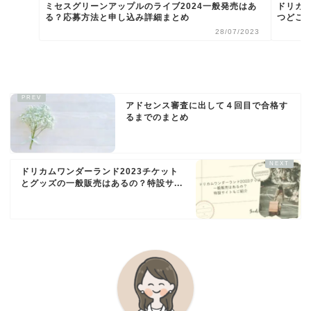
ミセスグリーンアップルのライブ2024一般発売はあ
ドリカ
る？応募方法と申し込み詳細まとめ
つどこ
28/07/2023
アドセンス審査に出して４回目で合格す
るまでのまとめ
ドリカムワンダーランド2023チケット
とグッズの一般販売はあるの？特設サ...