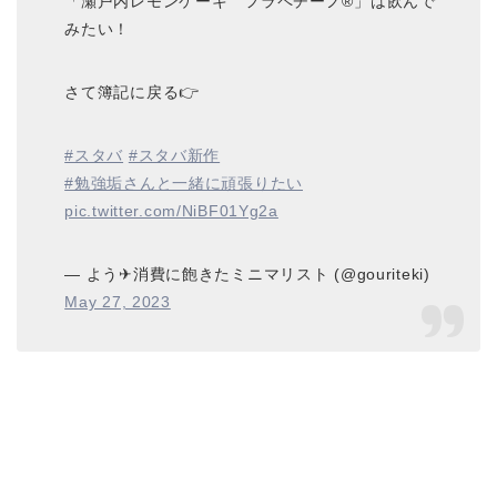
「瀬戸内レモンケーキ フラペチーノ®」は飲んで
みたい！
さて簿記に戻る👉
#スタバ
#スタバ新作
#勉強垢さんと一緒に頑張りたい
pic.twitter.com/NiBF01Yg2a
— よう✈消費に飽きたミニマリスト (@gouriteki)
May 27, 2023