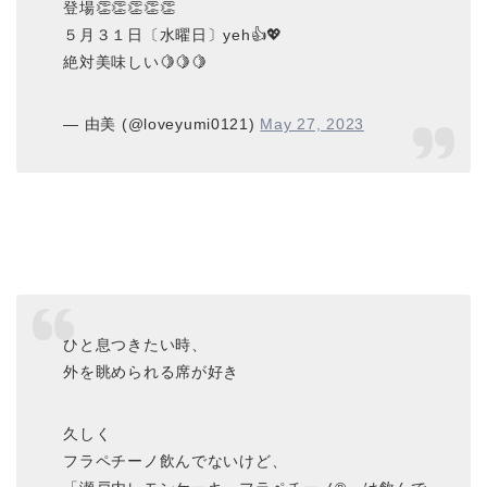
登場👏👏👏👏👏
５月３１日〔水曜日〕yeh👍💖
絶対美味しい🍋🍋🍋
— 由美 (@loveyumi0121)
May 27, 2023
ひと息つきたい時、
外を眺められる席が好き
久しく
フラペチーノ飲んでないけど、